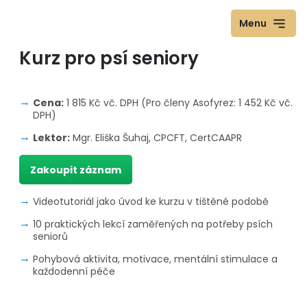
Menu
Kurz pro psí seniory
Cena:
1 815
Kč
vč. DPH (Pro členy Asofyrez:
1 452
Kč
vč.
DPH)
Lektor:
Mgr. Eliška Šuhaj, CPCFT, CertCAAPR
Zakoupit záznam
Videotutoriál jako úvod ke kurzu v tištěné podobě
10 praktických lekcí zaměřených na potřeby psích
seniorů
Pohybová aktivita, motivace, mentální stimulace a
každodenní péče